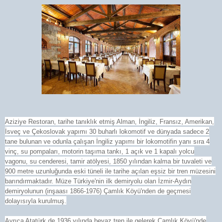
Aziziye Restoran, tarihe tanıklık etmiş Alman, İngiliz, Fransız, Amerikan,
İsveç ve Çekoslovak yapımı 30 buharlı lokomotif ve dünyada sadece 2
tane bulunan ve odunla çalışan İngiliz yapımı bir lokomotifin yanı sıra 4
vinç, su pompaları, motorin taşıma tankı, 1 açık ve 1 kapalı yolcu
vagonu, su cenderesi, tamir atölyesi, 1850 yılından kalma bir tuvaleti ve
900 metre uzunluğunda eski tüneli ile tarihe açılan eşsiz bir tren müzesini
barındırmaktadır. Müze Türkiye'nin ilk demiryolu olan İzmir-Aydın
demiryolunun (inşaası 1866-1976) Çamlık Köyü'nden de geçmesi
dolayısıyla kurulmuş.
Ayrıca Atatürk de 1936 yılında beyaz tren ile gelerek Çamlık Köyü'nde