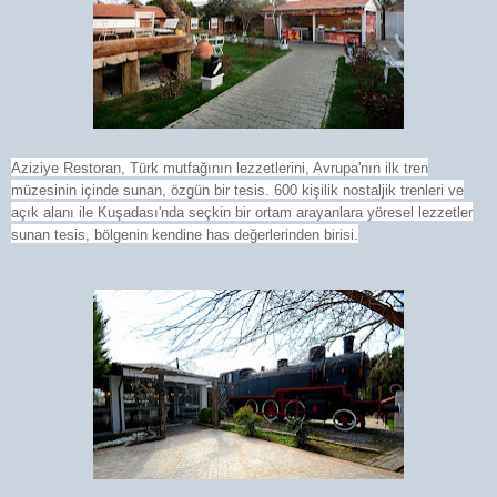
Aziziye Restoran, Türk mutfağının lezzetlerini, Avrupa'nın ilk tren
müzesinin içinde sunan, özgün bir tesis. 600 kişilik nostaljik trenleri ve
açık alanı ile Kuşadası'nda seçkin bir ortam arayanlara yöresel lezzetler
sunan tesis, bölgenin kendine has değerlerinden birisi.