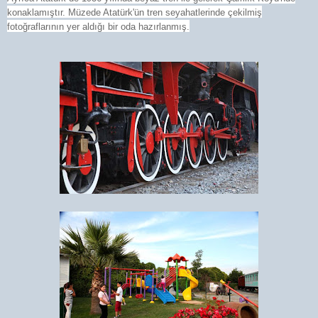
konaklamıştır. Müzede Atatürk'ün tren seyahatlerinde çekilmiş
fotoğraflarının yer aldığı bir oda hazırlanmış.