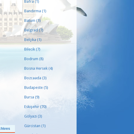
Bafra
(1)
Bandırma
(1)
Batum
(1)
Belgrad
(7)
Belçıka
(1)
Bilecik
(7)
Bodrum
(8)
Bosna Hersek
(4)
Bozcaada
(3)
Budapeste
(5)
Bursa
(9)
Eskişehir
(70)
Gölyazı
(3)
Gürcistan
(1)
chives