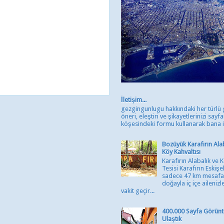
İletişim...
gezgingunlugu hakkındaki her türlü 
öneri, eleştiri ve şikayetlerinizi sayfa
köşesindeki formu kullanarak bana ile
Bozüyük Karafırın Ala
Köy Kahvaltısı
Karafırın Alabalık ve 
Tesisi Karafırın Eskişe
sadece 47 km mesaf
doğayla iç içe ailenizl
vakit geçir...
400.000 Sayfa Görün
Ulaştık