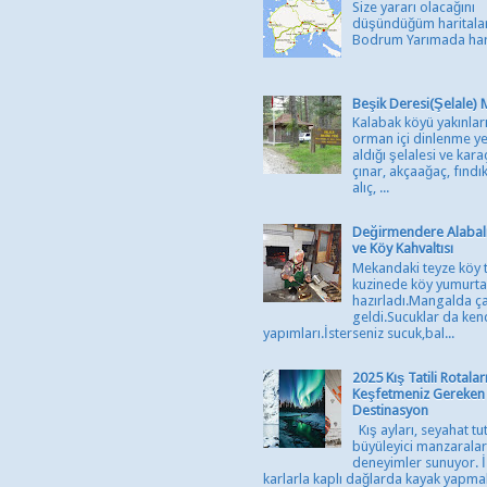
Size yararı olacağını
düşündüğüm haritalar
Bodrum Yarımada har
Beşik Deresi(Şelale) 
Kalabak köyü yakınlar
orman içi dinlenme yer
aldığı şelalesi ve kara
çınar, akçaağaç, fındık
alıç, ...
Değirmendere Alabalık
ve Köy Kahvaltısı
Mekandaki teyze köy t
kuzinede köy yumurta
hazırladı.Mangalda ç
geldi.Sucuklar da ken
yapımları.İsterseniz sucuk,bal...
2025 Kış Tatili Rotala
Keşfetmeniz Gereken
Destinasyon
Kış ayları, seyahat tut
büyüleyici manzaralar
deneyimler sunuyor. İ
karlarla kaplı dağlarda kayak yapmak, 