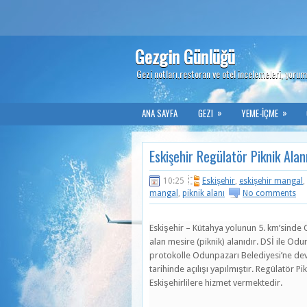
Gezgin Günlüğü
Gezi notları,restoran ve otel incelemeleri, yoruml
»
»
ANA SAYFA
GEZI
YEME-İÇME
Eskişehir Regülatör Piknik Alan
10:25
Eskişehir
,
eskişehir mangal
,
mangal
,
piknik alanı
No comments
Eskişehir – Kütahya yolunun 5. km’sinde 
alan mesire (piknik) alanıdır. DSİ ile O
protokolle Odunpazarı Belediyesi’ne dev
tarihinde açılışı yapılmıştır. Regülatör P
Eskişehirlilere hizmet vermektedir.