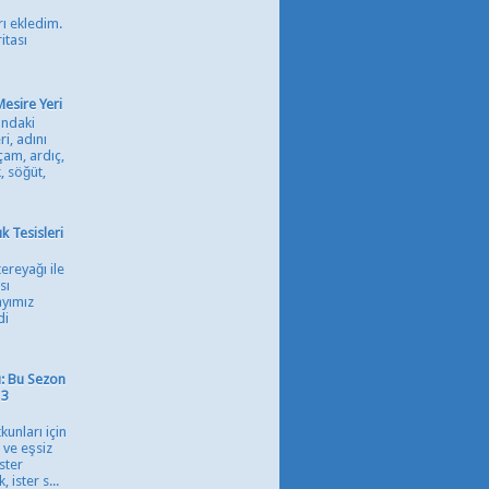
ı ekledim.
itası
Mesire Yeri
ındaki
i, adını
çam, ardıç,
, söğüt,
 Tesisleri
ereyağı ile
sı
ayımız
di
rı: Bu Sezon
 3
kunları için
 ve eşsiz
ster
ister s...