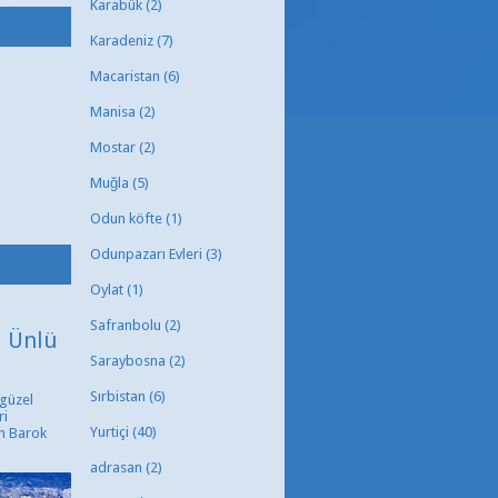
Karabük
(2)
Karadeniz
(7)
Macaristan
(6)
Manisa
(2)
Mostar
(2)
Muğla
(5)
Odun köfte
(1)
Odunpazarı Evleri
(3)
Oylat
(1)
Safranbolu
(2)
i Ünlü
Saraybosna
(2)
Sırbistan
(6)
 güzel
ri
Yurtiçi
(40)
n Barok
adrasan
(2)