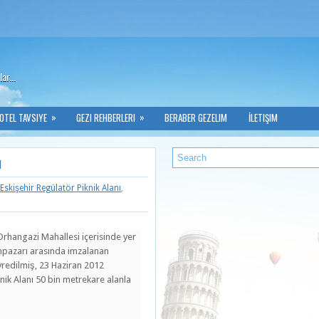
ar...
»
»
OTEL TAVSIYE
GEZI REHBERLERI
BERABER GEZELIM
İLETIŞIM
ı
Eskişehir Regülatör Piknik Alanı
,
Orhangazi Mahallesi içerisinde yer
dunpazarı arasında imzalanan
redilmiş, 23 Haziran 2012
iknik Alanı 50 bin metrekare alanla