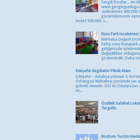
Sevgili Dostlar... An it
www.gezgingunlugu
websitemiz 400.000 
görüntülemesini aşmış
hedef 500.000 s...
Kuzu Park İncelemesi 
Merhaba Değerli Dostl
hafta sonu Kuzupark 
gittiğimizde işletmede
değişiklikler olduğun
gözlemledik. Daha önc
Eskişehir Regülatör Piknik Alanı
Eskişehir – Kütahya yolunun 5. km’si
Orhangazi Mahallesi içerisinde yer 
(piknik) alanıdır. DSİ ile Odunpazarı
im...
Özdilek Safahat Lokan
Turgutlu
Bodrum Turizm Harita