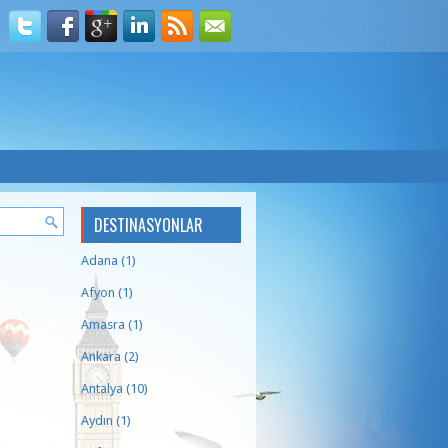
DESTINASYONLAR
Adana
(1)
Afyon
(1)
Amasra
(1)
Ankara
(2)
Antalya
(10)
Aydın
(1)