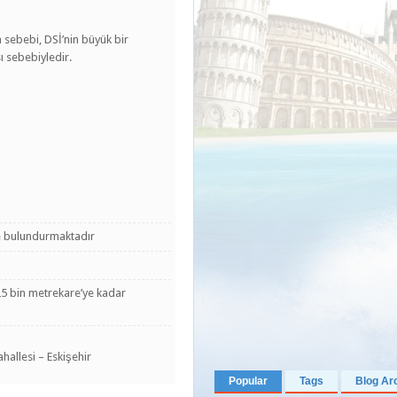
n sebebi, DSİ’nin büyük bir
 sebebiyledir.
de bulundurmaktadır
25 bin metrekare’ye kadar
hallesi – Eskişehir
Popular
Tags
Blog Ar