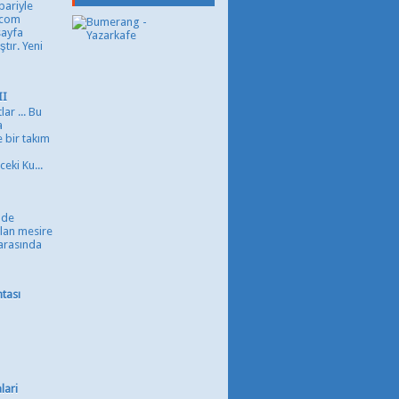
ibariyle
.com
sayfa
tır. Yeni
II
ar ... Bu
a
 bir takım
u
eki Ku...
nde
alan mesire
 arasında
tası
lari