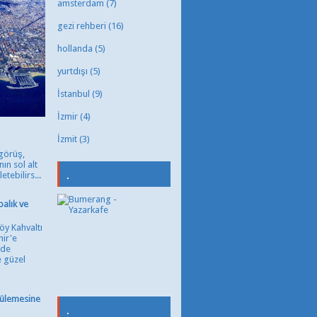
amsterdam
(7)
gezi rehberi
(16)
hollanda
(5)
yurtdışı
(5)
İstanbul
(9)
İzmir
(4)
İzmit
(3)
görüş,
nın sol alt
.
tebilirs...
balık ve
Köy Kahvaltı
hir'e
ade
e güzel
tülemesine
.