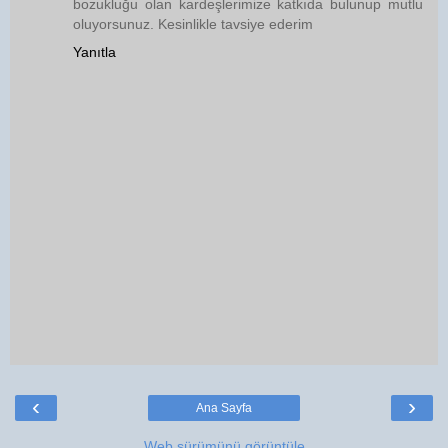
bozukluğu olan kardeşlerimize katkıda bulunup mutlu
oluyorsunuz. Kesinlikle tavsiye ederim
Yanıtla
‹
›
Ana Sayfa
Web sürümünü görüntüle